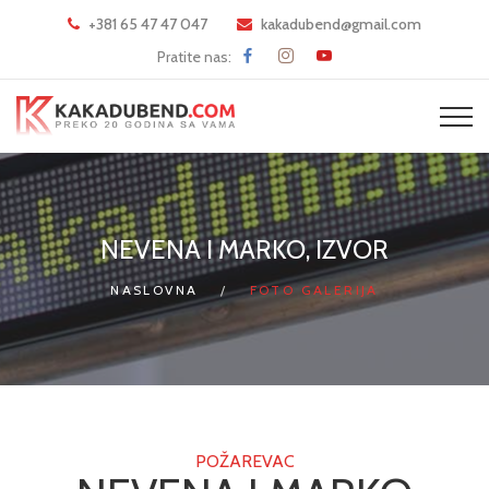
+381 65 47 47 047
kakadubend@gmail.com
Pratite nas:
NEVENA I MARKO, IZVOR
NASLOVNA
FOTO GALERIJA
POŽAREVAC